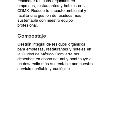
recolectar residuos orgánicos en
empresas, restaurantes y hoteles en la
CDMX. Reduce tu impacto ambiental y
facilita una gestión de residuos más
sustentable con nuestro equipo
profesional.
Compostaje
Gestión integral de residuos orgánicos
para empresas, restaurantes y hoteles en
la Ciudad de México. Convierte tus
desechos en abono natural y contribuye a
un desarrollo más sustentable con nuestro
servicio confiable y ecológico.
Productos
Transformamos residuos en composta y
sustratos ecológicos para jardinería y
agricultura en la CDMX. Productos
sostenibles que mejoran el suelo y
apoyan la agricultura responsable.
Todos nuestros servicios
Nos especializamos en servicios de poda,
derribo, destoconado, trasplante, mulch,