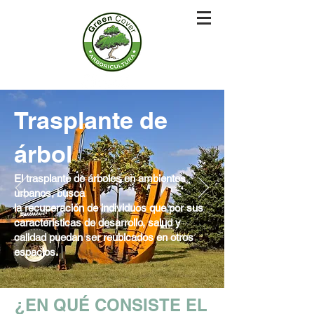
Trasplante de
árbol
El trasplante de árboles en ambientes
urbanos, busca
la recuperación de individuos que por sus
características de desarrollo, salud y
calidad puedan ser reubicados en otros
espacios.
¿EN QUÉ CONSISTE EL