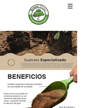
BENEFICIOS
Diseñado especificamente para satisfacer
las necesidades de las plantas
Proporciona a tus plantas los
nutrientes necesarios y una
ventilación adecuada de las
raíces, mejorando también,
la retención del agua
Libre de malezas y