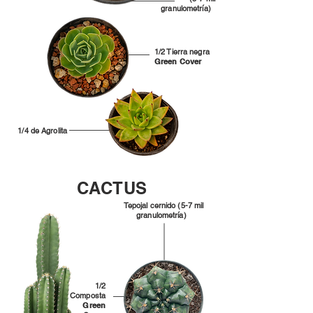
granulometría)
1/2 Tierra negra
Green Cover
1/4 de Agrolita
CACTUS
Tepojal cernido (5-7 mil
granulometría)
1/2
Composta
Green