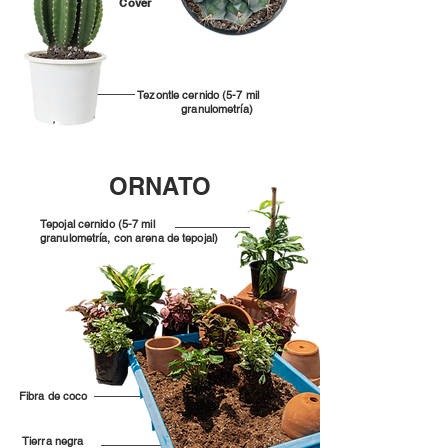
Cover
Tezontle cernido (5-7 mil
granulometría)
ORNATO
Tepojal cernido (5-7 mil
granulometría, con arena de tepojal)
Fibra de coco
Tierra negra