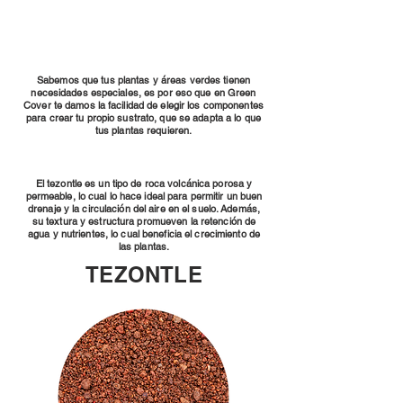
Sabemos que tus plantas y áreas verdes tienen
necesidades especiales, es por eso que en Green
Cover te damos la facilidad de elegir los componentes
para crear tu propio sustrato, que se adapta a lo que
tus plantas requieren.
El tezontle es un tipo de roca volcánica porosa y
permeable, lo cual lo hace ideal para permitir un buen
drenaje y la circulación del aire en el suelo. Además,
su textura y estructura promueven la retención de
agua y nutrientes, lo cual beneficia el crecimiento de
las plantas.
TEZONTLE