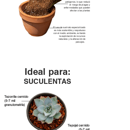
patógenos, lo que reduce
el riesgo de plagas y
enfermedades que pueden
afectar a las plantas
El uso de sustrato especializado
es más sostenible y respetuoso
con el medio ambiente, evitando
la explotación de recursos
naturales y la alteración de
paisajes.
Ideal para:
SUCULENTAS
Tezontle cernido
(5-7 mil
granulometría)
Tepojal cernido
(5-7 mil